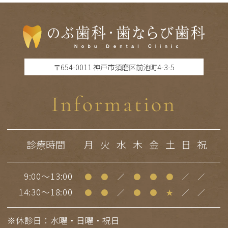
〒654-0011 神戸市須磨区前池町4-3-5
Information
診療時間
月
火
水
木
金
土
日
祝
9:00～13:00
●
●
／
●
●
●
／
／
14:30～18:00
●
●
／
●
●
★
／
／
※休診日：水曜・日曜・祝日