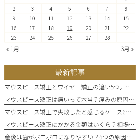
2
3
4
5
6
7
8
9
10
11
12
13
14
15
16
17
18
19
20
21
22
23
24
25
26
27
28
« 1月
3月 »
最新記事
マウスピース矯正とワイヤー矯正の違い5つ。それぞれの特徴・メリット・注意点も
マウスピース矯正は痛いって本当？痛みの原因や対処法、NG行動を解説します
マウスピース矯正で失敗したと感じるケース6つ。失敗を防ぐポイントも解説します
マウスピース矯正にかかる金額はいくら？相場や内訳、支払い方法まで解説
産後は歯がボロボロになりやすい？6つの原因と予防策を歯科医師が解説